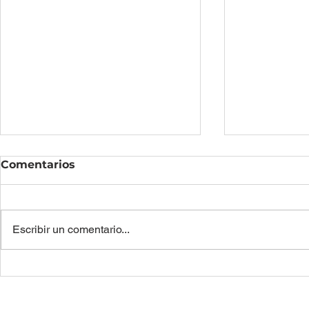
Comentarios
Escribir un comentario...
Transformación digital:
Location M
10 herramientas para
claves que
producir el cambio
estrategia