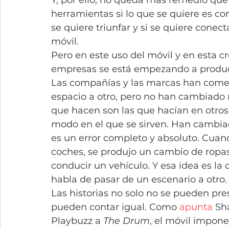
Y, por ello, no queda más remedio que 
herramientas si lo que se quiere es con
se quiere triunfar y si se quiere conec
móvil.
Pero en este uso del móvil y en esta c
empresas se está empezando a produci
Las compañías y las marcas han comen
espacio a otro, pero no han cambiado m
que hacen son las que hacían en otro
modo en el que se sirven. Han cambiado
es un error completo y absoluto. Cuand
coches, se produjo un cambio de ropas
conducir un vehículo. Y esa idea es la
habla de pasar de un escenario a otro.
Las historias no solo no se pueden pr
pueden contar igual. Como 
apunta
 Sh
Playbuzz a 
The Drum
, el móvil impon