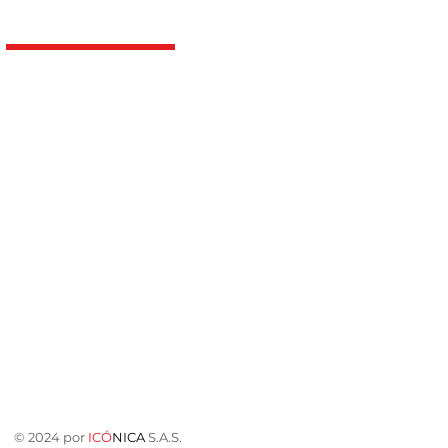
r
© 2024 por
ICÓ
NICA
S.A.S.