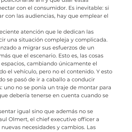
posicionarse ahí y que usar estas 
ectar con el consumidor. Es inevitable: si 
tar con las audiencias, hay que emplear el 
reciente atención que le dedican las 
r una situación compleja y complicada. 
zado a migrar sus esfuerzos de un 
ás que el escenario. Esto es, las cosas 
s espacios, cambiando únicamente el 
 el vehículo, pero no el contenido. Y esto 
o se pasó de ir a caballo a conducir 
: uno no se ponía un traje de montar para 
 que debería tenerse en cuenta cuando se 
esentar igual sino que además no se 
aul Olmert, el chief executive officer a 
e nuevas necesidades y cambios. Las 