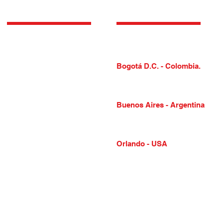
datos a la hora de toma
decisiones impo
Inicio
CONTACTO
Soluciones
Servicios
Bogotá D.C. - Colombia.
Nosotros
c
ontacto@iconica.com.co
Cel: (57) 310 780 0908
Experiencia
Contacto
Buenos Aires - Argentina
ICÓ I Blog
argentina@iconica.co
m.c
o
Mob: +54 911 388 48815
Orlando - USA
usa@iconica.co
m.c
o
16807 Florence view dr,
Orlando, Florida, 34756