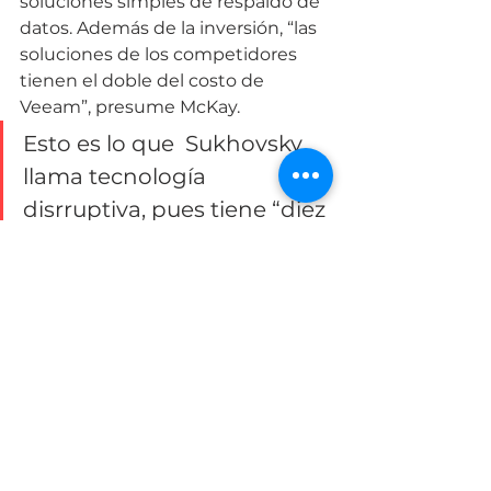
soluciones simples de respaldo de 
datos. Además de la inversión, “las 
soluciones de los competidores 
tienen el doble del costo de 
Veeam”, presume McKay.
Esto es lo que  Sukhovsky 
llama tecnología 
disrruptiva, pues tiene “diez 
veces menos costo, pero es 
diez más rápida y con 
mejor funcionamiento”.
En un mundo donde las empresas 
deben estar 
always on
 (siempre 
conectadas), 
la disponibilidad es 
un elemento clave para la 
competitividad
, para evitar 
pérdidas de recursos financieros y 