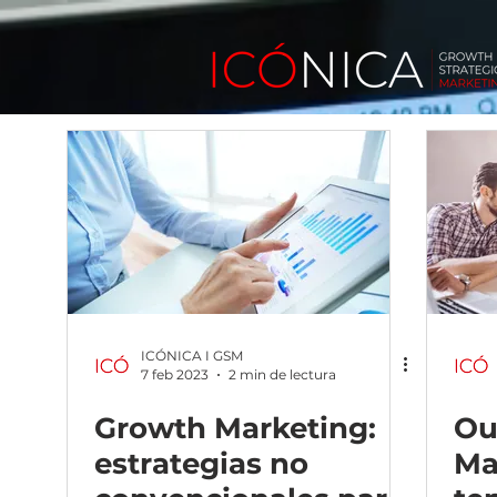
ICÓNICA I GSM
7 feb 2023
2 min de lectura
Growth Marketing:
Ou
estrategias no
Ma