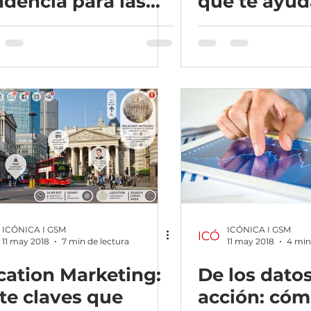
ndencia para las
que te ayud
ME en 2023
generar más
ICÓNICA I GSM
ICÓNICA I GSM
11 may 2018
7 min de lectura
11 may 2018
4 min
cation Marketing:
De los datos
ete claves que
acción: có