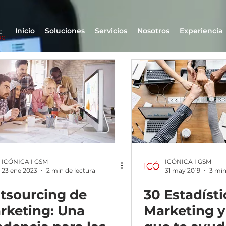
Inicio
Soluciones
Servicios
Nosotros
Experiencia
ICÓNICA I GSM
ICÓNICA I GSM
23 ene 2023
2 min de lectura
31 may 2019
3 min
tsourcing de
30 Estadísti
rketing: Una
Marketing y