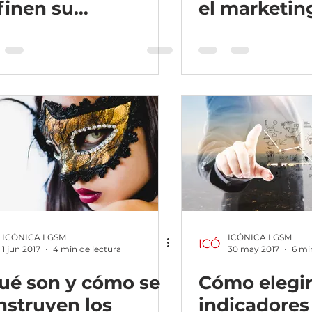
finen su
el marketin
trategia.
en datos a l
tomar decis
impo
ICÓNICA I GSM
ICÓNICA I GSM
1 jun 2017
4 min de lectura
30 may 2017
6 mi
ué son y cómo se
Cómo elegir
nstruyen los
indicadores