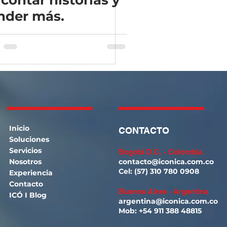
 contar historias y
nder más.
Inicio
CONTACTO
Soluciones
Servicios
Bogotá D.C. - Colombia.
Nosotros
c
ontacto@iconica.com.co
Cel: (57) 310 780 0908
Experiencia
Contacto
Buenos Aires - Argentina
ICÓ I Blog
argentina@iconica.co
m.c
o
Mob: +54 911 388 48815