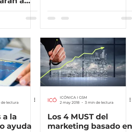
arán a
 clientes
ICÓNICA I GSM
 de lectura
2 may 2018
3 min de lectura
 a la
Los 4 MUST del
mo ayuda
marketing basado e