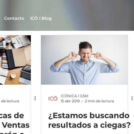
Contacto
ICÓ I Blog
ICÓNICA I GSM
 de lectura
15 abr 2019
2 min de lectura
cas de
¿Estamos buscando
 Ventas
resultados a ciegas?