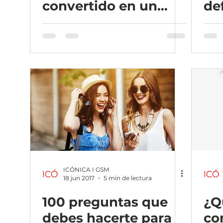
convertido en un
de
matrimonio tan bien
es
avenido?
ICÓNICA I GSM
18 jun 2017
5 min de lectura
100 preguntas que
¿Q
debes hacerte para
co