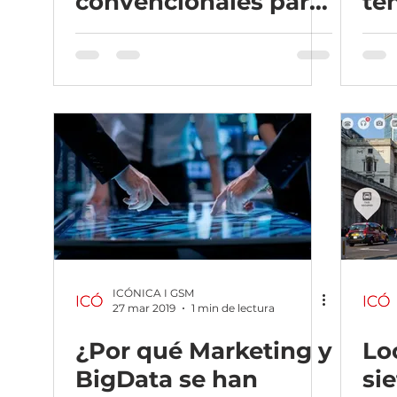
convencionales para
te
impulsar el
PY
crecimiento.
ICÓNICA I GSM
27 mar 2019
1 min de lectura
¿Por qué Marketing y
Lo
BigData se han
si