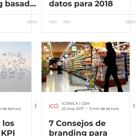
g basado
datos para 2018
a hora de
iones
ICÓNICA I GSM
n de lectura
22 may 2017
3 min de lectura
 los
7 Consejos de
 KPI
branding para